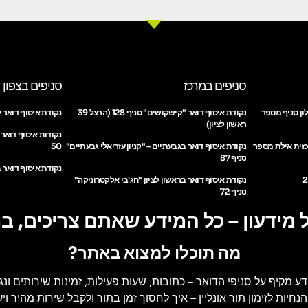
סניפים במרכז
סניפים בצפון
ון סניף מספר
נקודת איסוף דואר "קישקושים" סניף 128 (הרצל 39
נקודת איסוף דואר ק
ראשון לציון)
נקודות איסוף דואר
כזית אילת מספר
נקודת איסוף דואר בגבעתיים – "קניון עזריאלי גבעתיים"
50
סניף 87
נקודת איסוף דואר ב
נקודת איסוף דואר בראשון לציון "חג'בי אלקטרוניקה"
סניף 72
 מידעון – כל המידע שאתם צריכים, ב
מה תוכלו למצוא באתר?
דע מקיף על סניפי הדואר
– כתובות, שעות פעילות, זמינות שירותים ונג
הנחיות לזימון תור אונליין
– איך לחסוך זמן בתור ולקבל שירות מהיר ויעי