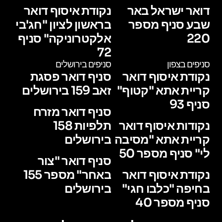
דואר ישראל באר
נקודת איסוף דואר
שבע סניף מספר
בראשון לציון "חג'בי
220
אלקטרוניקה" סניף
72
סניפים בצפון
סניפים בירושלים
נקודת איסוף דואר
סניף דואר פסגת
קריית אתא "קטוף"
זאב 159 בירושלים
סניף 93
סניף דואר מזרח
נקודות איסוף דואר
תלפיות 158
קריית אתא "מסיבה
בירושלים
לי" סניף מספר 50
סניף דואר "צור
נקודת איסוף דואר
באחר" מספר 155
בחיפה "כלבו חגי"
בירושלים
סניף מספר 40