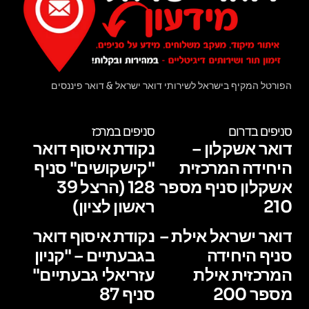
הפורטל המקיף בישראל לשירותי דואר ישראל & דואר פיננסים
סניפים בדרום
סניפים במרכז
דואר אשקלון –
נקודת איסוף דואר
היחידה המרכזית
"קישקושים" סניף
אשקלון סניף מספר
128 (הרצל 39
210
ראשון לציון)
דואר ישראל אילת –
נקודת איסוף דואר
סניף היחידה
בגבעתיים – "קניון
המרכזית אילת
עזריאלי גבעתיים"
מספר 200
סניף 87