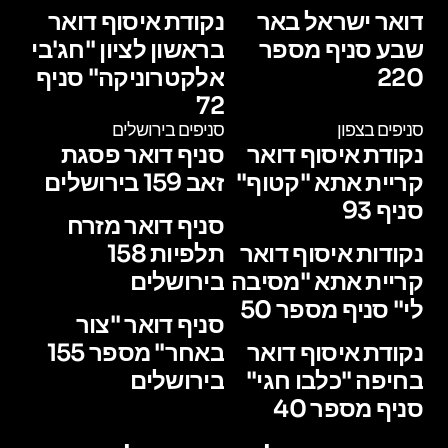
דואר ישראל באר
נקודת איסוף דואר
שבע סניף מספר
בראשון לציון "חג'בי
220
אלקטרוניקה" סניף
72
סניפים בצפון
סניפים בירושלים
נקודת איסוף דואר
סניף דואר פסגת
קריית אתא "קטוף"
זאב 159 בירושלים
סניף 93
סניף דואר מזרח
נקודות איסוף דואר
תלפיות 158
קריית אתא "מסיבה
בירושלים
לי" סניף מספר 50
סניף דואר "צור
נקודת איסוף דואר
באחר" מספר 155
בחיפה "כלבו חגי"
בירושלים
סניף מספר 40