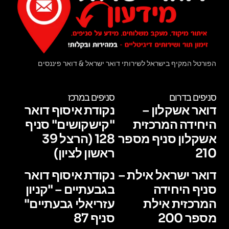
הפורטל המקיף בישראל לשירותי דואר ישראל & דואר פיננסים
סניפים בדרום
סניפים במרכז
דואר אשקלון –
נקודת איסוף דואר
היחידה המרכזית
"קישקושים" סניף
אשקלון סניף מספר
128 (הרצל 39
210
ראשון לציון)
דואר ישראל אילת –
נקודת איסוף דואר
סניף היחידה
בגבעתיים – "קניון
המרכזית אילת
עזריאלי גבעתיים"
מספר 200
סניף 87