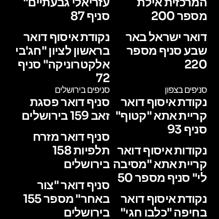
המרכזית אילת
עזריאלי גבעתיים"
מספר 200
סניף 87
דואר ישראל באר
נקודת איסוף דואר
שבע סניף מספר
בראשון לציון "חג'בי
220
אלקטרוניקה" סניף
72
סניפים בצפון
סניפים בירושלים
נקודת איסוף דואר
סניף דואר פסגת
קריית אתא "קטוף"
זאב 159 בירושלים
סניף 93
סניף דואר מזרח
נקודות איסוף דואר
תלפיות 158
קריית אתא "מסיבה
בירושלים
לי" סניף מספר 50
סניף דואר "צור
נקודת איסוף דואר
באחר" מספר 155
בחיפה "כלבו חגי"
בירושלים