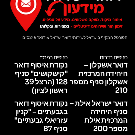
הפורטל המקיף בישראל לשירותי דואר ישראל & דואר פיננסים
סניפים בדרום
סניפים במרכז
דואר אשקלון –
נקודת איסוף דואר
היחידה המרכזית
"קישקושים" סניף
אשקלון סניף מספר
128 (הרצל 39
210
ראשון לציון)
דואר ישראל אילת –
נקודת איסוף דואר
סניף היחידה
בגבעתיים – "קניון
המרכזית אילת
עזריאלי גבעתיים"
מספר 200
סניף 87