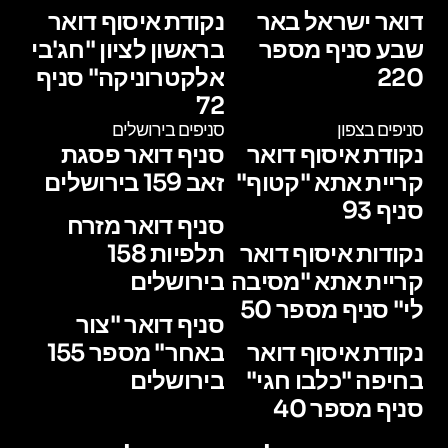
דואר ישראל באר
נקודת איסוף דואר
שבע סניף מספר
בראשון לציון "חג'בי
220
אלקטרוניקה" סניף
72
סניפים בצפון
סניפים בירושלים
נקודת איסוף דואר
סניף דואר פסגת
קריית אתא "קטוף"
זאב 159 בירושלים
סניף 93
סניף דואר מזרח
נקודות איסוף דואר
תלפיות 158
קריית אתא "מסיבה
בירושלים
לי" סניף מספר 50
סניף דואר "צור
נקודת איסוף דואר
באחר" מספר 155
בחיפה "כלבו חגי"
בירושלים
סניף מספר 40