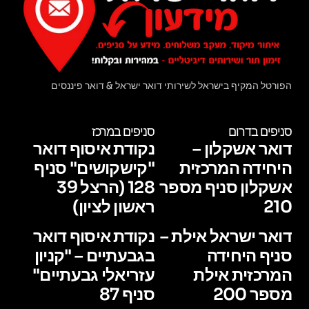
הפורטל המקיף בישראל לשירותי דואר ישראל & דואר פיננסים
סניפים בדרום
סניפים במרכז
דואר אשקלון –
נקודת איסוף דואר
היחידה המרכזית
"קישקושים" סניף
אשקלון סניף מספר
128 (הרצל 39
210
ראשון לציון)
דואר ישראל אילת –
נקודת איסוף דואר
סניף היחידה
בגבעתיים – "קניון
המרכזית אילת
עזריאלי גבעתיים"
מספר 200
סניף 87