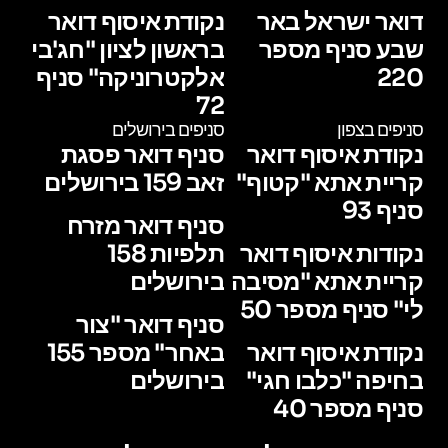
דואר ישראל באר
נקודת איסוף דואר
שבע סניף מספר
בראשון לציון "חג'בי
220
אלקטרוניקה" סניף
72
סניפים בצפון
סניפים בירושלים
נקודת איסוף דואר
סניף דואר פסגת
קריית אתא "קטוף"
זאב 159 בירושלים
סניף 93
סניף דואר מזרח
נקודות איסוף דואר
תלפיות 158
קריית אתא "מסיבה
בירושלים
לי" סניף מספר 50
סניף דואר "צור
נקודת איסוף דואר
באחר" מספר 155
בחיפה "כלבו חגי"
בירושלים
סניף מספר 40