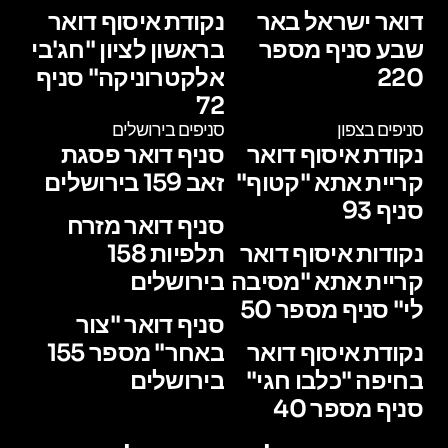
דואר ישראל באר
נקודת איסוף דואר
שבע סניף מספר
בראשון לציון "חג'בי
220
אלקטרוניקה" סניף
72
סניפים בצפון
סניפים בירושלים
נקודת איסוף דואר
סניף דואר פסגת
קריית אתא "קטוף"
זאב 159 בירושלים
סניף 93
סניף דואר מזרח
נקודות איסוף דואר
תלפיות 158
קריית אתא "מסיבה
בירושלים
לי" סניף מספר 50
סניף דואר "צור
נקודת איסוף דואר
באחר" מספר 155
בחיפה "כלבו חגי"
בירושלים
סניף מספר 40