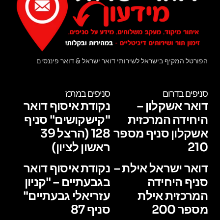
הפורטל המקיף בישראל לשירותי דואר ישראל & דואר פיננסים
סניפים בדרום
סניפים במרכז
דואר אשקלון –
נקודת איסוף דואר
היחידה המרכזית
"קישקושים" סניף
אשקלון סניף מספר
128 (הרצל 39
210
ראשון לציון)
דואר ישראל אילת –
נקודת איסוף דואר
סניף היחידה
בגבעתיים – "קניון
המרכזית אילת
עזריאלי גבעתיים"
מספר 200
סניף 87