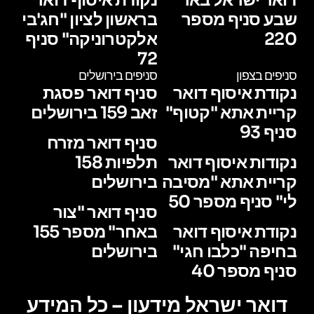
שבע סניף מספר
בראשון לציון "חג'בי
220
אלקטרוניקה" סניף
72
סניפים בצפון
סניפים בירושלים
נקודת איסוף דואר
סניף דואר פסגת
קריית אתא "קטוף"
זאב 159 בירושלים
סניף 93
סניף דואר מזרח
נקודות איסוף דואר
תלפיות 158
קריית אתא "מסיבה
בירושלים
לי" סניף מספר 50
סניף דואר "צור
נקודת איסוף דואר
באחר" מספר 155
בחיפה "כלבו חגי"
בירושלים
סניף מספר 40
דואר ישראל מידעון – כל המידע