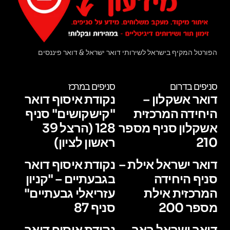
הפורטל המקיף בישראל לשירותי דואר ישראל & דואר פיננסים
סניפים בדרום
סניפים במרכז
דואר אשקלון –
נקודת איסוף דואר
היחידה המרכזית
"קישקושים" סניף
אשקלון סניף מספר
128 (הרצל 39
210
ראשון לציון)
דואר ישראל אילת –
נקודת איסוף דואר
סניף היחידה
בגבעתיים – "קניון
המרכזית אילת
עזריאלי גבעתיים"
מספר 200
סניף 87
דואר ישראל באר
נקודת איסוף דואר