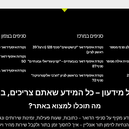
סניפים במרכז
סניפים בצפון
ון סניף מספר
נקודת איסוף דואר "קישקושים" סניף 128 (הרצל 39
נקודת איסוף דואר ק
ראשון לציון)
נקודות איסוף דואר
כזית אילת מספר
נקודת איסוף דואר בגבעתיים – "קניון עזריאלי גבעתיים"
50
סניף 87
נקודת איסוף דואר ב
נקודת איסוף דואר בראשון לציון "חג'בי אלקטרוניקה"
סניף 72
 מידעון – כל המידע שאתם צריכים, ב
מה תוכלו למצוא באתר?
דע מקיף על סניפי הדואר
– כתובות, שעות פעילות, זמינות שירותים ונג
הנחיות לזימון תור אונליין
– איך לחסוך זמן בתור ולקבל שירות מהיר ויעי