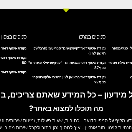
סניפים במרכז
סניפים בצפון
ון סניף מספר
נקודת איסוף דואר "קישקושים" סניף 128 (הרצל 39
נקודת איסוף דואר ק
ראשון לציון)
נקודות איסוף דואר
כזית אילת מספר
נקודת איסוף דואר בגבעתיים – "קניון עזריאלי גבעתיים"
50
סניף 87
נקודת איסוף דואר ב
נקודת איסוף דואר בראשון לציון "חג'בי אלקטרוניקה"
סניף 72
 מידעון – כל המידע שאתם צריכים, ב
מה תוכלו למצוא באתר?
דע מקיף על סניפי הדואר
– כתובות, שעות פעילות, זמינות שירותים ונג
הנחיות לזימון תור אונליין
– איך לחסוך זמן בתור ולקבל שירות מהיר ויעי