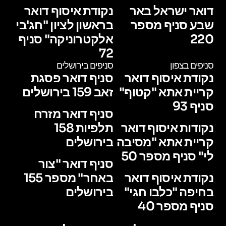
דואר ישראל באר
נקודת איסוף דואר
שבע סניף מספר
בראשון לציון "חג'בי
220
אלקטרוניקה" סניף
72
סניפים בצפון
סניפים בירושלים
נקודת איסוף דואר
סניף דואר פסגת
קריית אתא "קטוף"
זאב 159 בירושלים
סניף 93
סניף דואר מזרח
נקודות איסוף דואר
תלפיות 158
קריית אתא "מסיבה
בירושלים
לי" סניף מספר 50
סניף דואר "צור
נקודת איסוף דואר
באחר" מספר 155
בחיפה "כלבו חגי"
בירושלים
סניף מספר 40