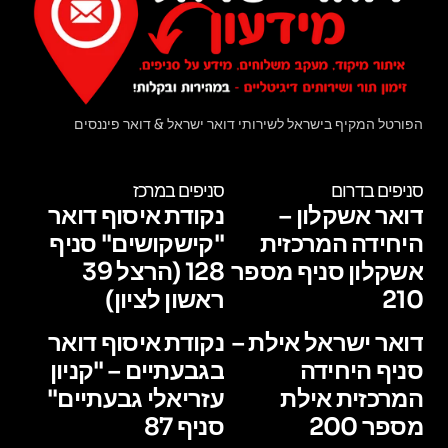
הפורטל המקיף בישראל לשירותי דואר ישראל & דואר פיננסים
סניפים בדרום
סניפים במרכז
דואר אשקלון –
נקודת איסוף דואר
היחידה המרכזית
"קישקושים" סניף
אשקלון סניף מספר
128 (הרצל 39
210
ראשון לציון)
דואר ישראל אילת –
נקודת איסוף דואר
סניף היחידה
בגבעתיים – "קניון
המרכזית אילת
עזריאלי גבעתיים"
מספר 200
סניף 87