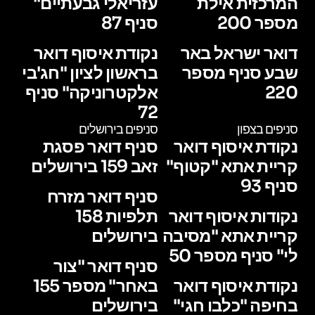
המרכזית אילת
עזריאלי גבעתיים"
מספר 200
סניף 87
דואר ישראל באר
נקודת איסוף דואר
שבע סניף מספר
בראשון לציון "חג'בי
220
אלקטרוניקה" סניף
72
סניפים בצפון
סניפים בירושלים
נקודת איסוף דואר
סניף דואר פסגת
קריית אתא "קטוף"
זאב 159 בירושלים
סניף 93
סניף דואר מזרח
נקודות איסוף דואר
תלפיות 158
קריית אתא "מסיבה
בירושלים
לי" סניף מספר 50
סניף דואר "צור
נקודת איסוף דואר
באחר" מספר 155
בחיפה "כלבו חגי"
בירושלים