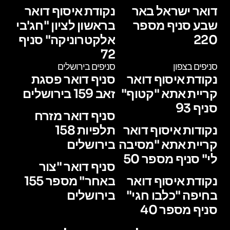
דואר ישראל באר
נקודת איסוף דואר
שבע סניף מספר
בראשון לציון "חג'בי
220
אלקטרוניקה" סניף
72
סניפים בצפון
סניפים בירושלים
נקודת איסוף דואר
סניף דואר פסגת
קריית אתא "קטוף"
זאב 159 בירושלים
סניף 93
סניף דואר מזרח
נקודות איסוף דואר
תלפיות 158
קריית אתא "מסיבה
בירושלים
לי" סניף מספר 50
סניף דואר "צור
נקודת איסוף דואר
באחר" מספר 155
בחיפה "כלבו חגי"
בירושלים
סניף מספר 40