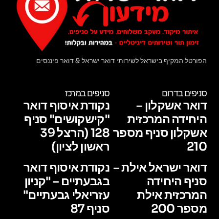
הפורטל המקיף בישראל לשירותי דואר ישראל & דואר פיננסים
סניפים בדרום
סניפים במרכז
דואר אשקלון –
נקודת איסוף דואר
היחידה המרכזית
"קישקושים" סניף
אשקלון סניף מספר
128 (הרצל 39
210
ראשון לציון)
דואר ישראל אילת –
נקודת איסוף דואר
סניף היחידה
בגבעתיים – "קניון
המרכזית אילת
עזריאלי גבעתיים"
מספר 200
סניף 87