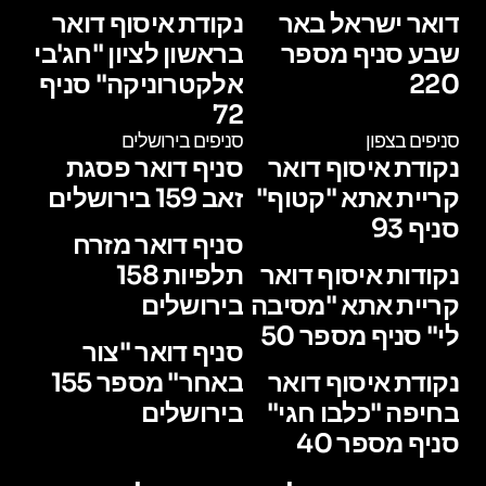
דואר ישראל באר
נקודת איסוף דואר
שבע סניף מספר
בראשון לציון "חג'בי
220
אלקטרוניקה" סניף
72
סניפים בצפון
סניפים בירושלים
נקודת איסוף דואר
סניף דואר פסגת
קריית אתא "קטוף"
זאב 159 בירושלים
סניף 93
סניף דואר מזרח
נקודות איסוף דואר
תלפיות 158
קריית אתא "מסיבה
בירושלים
לי" סניף מספר 50
סניף דואר "צור
נקודת איסוף דואר
באחר" מספר 155
בחיפה "כלבו חגי"
בירושלים
סניף מספר 40