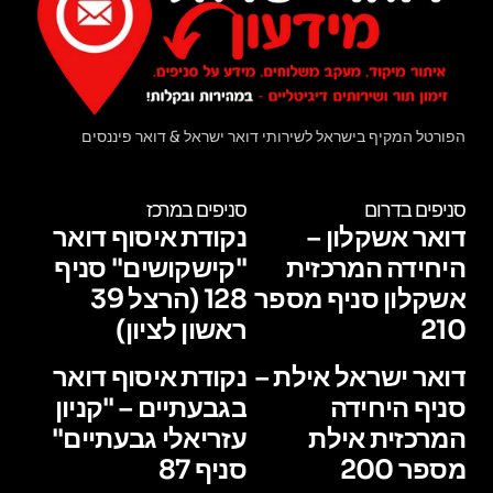
הפורטל המקיף בישראל לשירותי דואר ישראל & דואר פיננסים
סניפים בדרום
סניפים במרכז
דואר אשקלון –
נקודת איסוף דואר
היחידה המרכזית
"קישקושים" סניף
אשקלון סניף מספר
128 (הרצל 39
210
ראשון לציון)
דואר ישראל אילת –
נקודת איסוף דואר
סניף היחידה
בגבעתיים – "קניון
המרכזית אילת
עזריאלי גבעתיים"
מספר 200
סניף 87