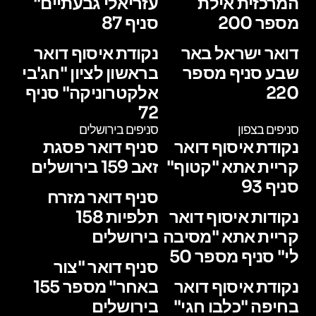
המרכזית אילת
עזריאלי גבעתיים"
מספר 200
סניף 87
דואר ישראל באר
נקודת איסוף דואר
שבע סניף מספר
בראשון לציון "חג'בי
220
אלקטרוניקה" סניף
72
סניפים בצפון
סניפים בירושלים
נקודת איסוף דואר
סניף דואר פסגת
קריית אתא "קטוף"
זאב 159 בירושלים
סניף 93
סניף דואר מזרח
נקודות איסוף דואר
תלפיות 158
קריית אתא "מסיבה
בירושלים
לי" סניף מספר 50
סניף דואר "צור
נקודת איסוף דואר
באחר" מספר 155
בחיפה "כלבו חגי"
בירושלים