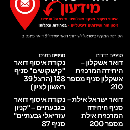
הפורטל המקיף בישראל לשירותי דואר ישראל & דואר פיננסים
סניפים בדרום
סניפים במרכז
דואר אשקלון –
נקודת איסוף דואר
היחידה המרכזית
"קישקושים" סניף
אשקלון סניף מספר
128 (הרצל 39
210
ראשון לציון)
דואר ישראל אילת –
נקודת איסוף דואר
סניף היחידה
בגבעתיים – "קניון
המרכזית אילת
עזריאלי גבעתיים"
מספר 200
סניף 87