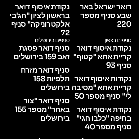
דואר ישראל באר
נקודת איסוף דואר
שבע סניף מספר
בראשון לציון "חג'בי
220
אלקטרוניקה" סניף
72
סניפים בצפון
סניפים בירושלים
נקודת איסוף דואר
סניף דואר פסגת
קריית אתא "קטוף"
זאב 159 בירושלים
סניף 93
סניף דואר מזרח
נקודות איסוף דואר
תלפיות 158
קריית אתא "מסיבה
בירושלים
לי" סניף מספר 50
סניף דואר "צור
נקודת איסוף דואר
באחר" מספר 155
בחיפה "כלבו חגי"
בירושלים
סניף מספר 40