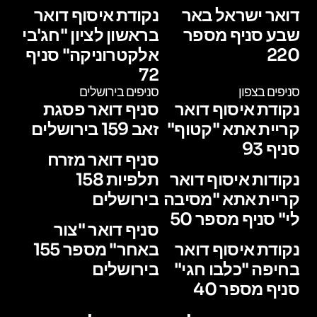
דואר ישראל באר
נקודת איסוף דואר
שבע סניף מספר
בראשון לציון "חג'בי
220
אלקטרוניקה" סניף
72
סניפים בצפון
סניפים בירושלים
נקודת איסוף דואר
סניף דואר פסגת
קריית אתא "קטוף"
זאב 159 בירושלים
סניף 93
סניף דואר מזרח
נקודות איסוף דואר
תלפיות 158
קריית אתא "מסיבה
בירושלים
לי" סניף מספר 50
סניף דואר "צור
נקודת איסוף דואר
באחר" מספר 155
בחיפה "כלבו חגי"
בירושלים
סניף מספר 40