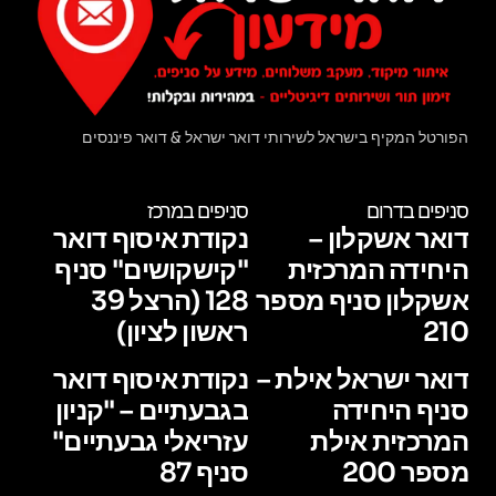
הפורטל המקיף בישראל לשירותי דואר ישראל & דואר פיננסים
סניפים בדרום
סניפים במרכז
דואר אשקלון –
נקודת איסוף דואר
היחידה המרכזית
"קישקושים" סניף
אשקלון סניף מספר
128 (הרצל 39
210
ראשון לציון)
דואר ישראל אילת –
נקודת איסוף דואר
סניף היחידה
בגבעתיים – "קניון
המרכזית אילת
עזריאלי גבעתיים"
מספר 200
סניף 87