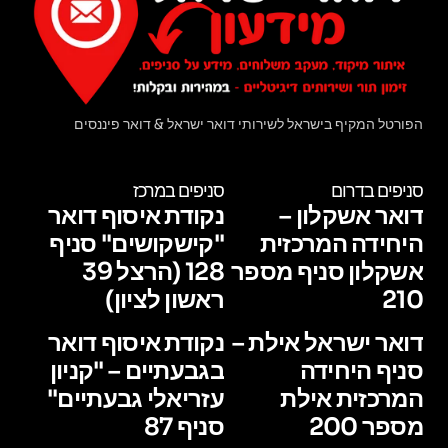
הפורטל המקיף בישראל לשירותי דואר ישראל & דואר פיננסים
סניפים בדרום
סניפים במרכז
דואר אשקלון –
נקודת איסוף דואר
היחידה המרכזית
"קישקושים" סניף
אשקלון סניף מספר
128 (הרצל 39
210
ראשון לציון)
דואר ישראל אילת –
נקודת איסוף דואר
סניף היחידה
בגבעתיים – "קניון
המרכזית אילת
עזריאלי גבעתיים"
מספר 200
סניף 87