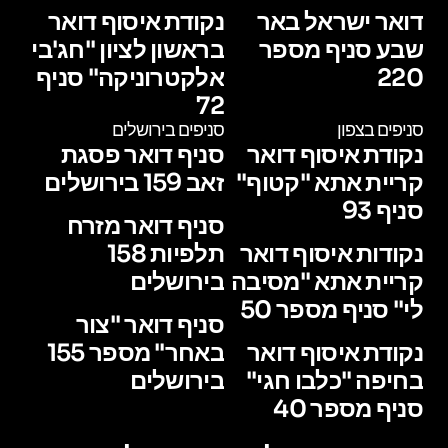
דואר ישראל באר
נקודת איסוף דואר
שבע סניף מספר
בראשון לציון "חג'בי
220
אלקטרוניקה" סניף
72
סניפים בצפון
סניפים בירושלים
נקודת איסוף דואר
סניף דואר פסגת
קריית אתא "קטוף"
זאב 159 בירושלים
סניף 93
סניף דואר מזרח
נקודות איסוף דואר
תלפיות 158
קריית אתא "מסיבה
בירושלים
לי" סניף מספר 50
סניף דואר "צור
נקודת איסוף דואר
באחר" מספר 155
בחיפה "כלבו חגי"
בירושלים
סניף מספר 40