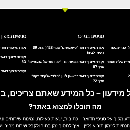
סניפים במרכז
סניפים בצפון
ון סניף מספר
נקודת איסוף דואר "קישקושים" סניף 128 (הרצל 39
נקודת איסוף דואר ק
ראשון לציון)
נקודות איסוף דואר
כזית אילת מספר
נקודת איסוף דואר בגבעתיים – "קניון עזריאלי גבעתיים"
50
סניף 87
נקודת איסוף דואר ב
נקודת איסוף דואר בראשון לציון "חג'בי אלקטרוניקה"
סניף 72
 מידעון – כל המידע שאתם צריכים, ב
מה תוכלו למצוא באתר?
דע מקיף על סניפי הדואר
– כתובות, שעות פעילות, זמינות שירותים ונג
הנחיות לזימון תור אונליין
– איך לחסוך זמן בתור ולקבל שירות מהיר ויעי