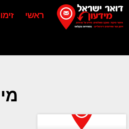
ראשי
זימו
מיקוד 81