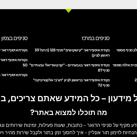
סניפים במרכז
סניפים בצפון
ון סניף מספר
נקודת איסוף דואר "קישקושים" סניף 128 (הרצל 39
נקודת איסוף דואר ק
ראשון לציון)
נקודות איסוף דואר
כזית אילת מספר
נקודת איסוף דואר בגבעתיים – "קניון עזריאלי גבעתיים"
50
סניף 87
נקודת איסוף דואר ב
נקודת איסוף דואר בראשון לציון "חג'בי אלקטרוניקה"
סניף 72
 מידעון – כל המידע שאתם צריכים, ב
מה תוכלו למצוא באתר?
דע מקיף על סניפי הדואר
– כתובות, שעות פעילות, זמינות שירותים ונג
הנחיות לזימון תור אונליין
– איך לחסוך זמן בתור ולקבל שירות מהיר ויעי