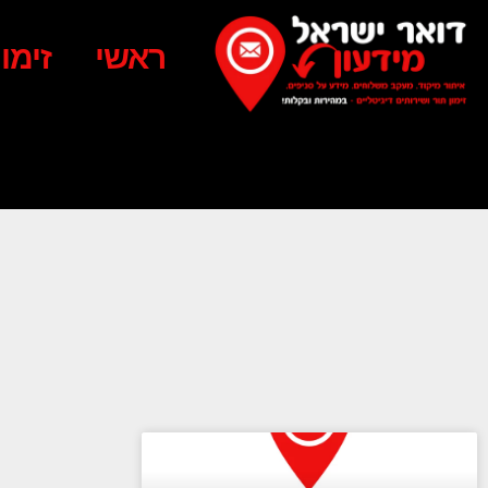
ראשי
זימו
מ