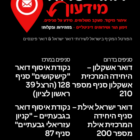
הפורטל המקיף בישראל לשירותי דואר ישראל & דואר פיננסים
סניפים בדרום
סניפים במרכז
דואר אשקלון –
נקודת איסוף דואר
היחידה המרכזית
"קישקושים" סניף
אשקלון סניף מספר
128 (הרצל 39
210
ראשון לציון)
דואר ישראל אילת –
נקודת איסוף דואר
סניף היחידה
בגבעתיים – "קניון
המרכזית אילת
עזריאלי גבעתיים"
מספר 200
סניף 87