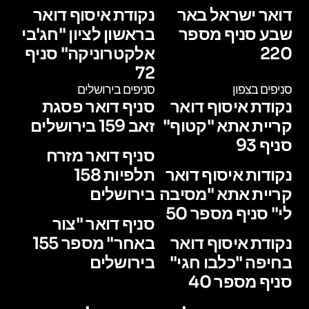
דואר ישראל באר
נקודת איסוף דואר
שבע סניף מספר
בראשון לציון "חג'בי
220
אלקטרוניקה" סניף
72
סניפים בצפון
סניפים בירושלים
נקודת איסוף דואר
סניף דואר פסגת
קריית אתא "קטוף"
זאב 159 בירושלים
סניף 93
סניף דואר מזרח
נקודות איסוף דואר
תלפיות 158
קריית אתא "מסיבה
בירושלים
לי" סניף מספר 50
סניף דואר "צור
נקודת איסוף דואר
באחר" מספר 155
בחיפה "כלבו חגי"
בירושלים
סניף מספר 40