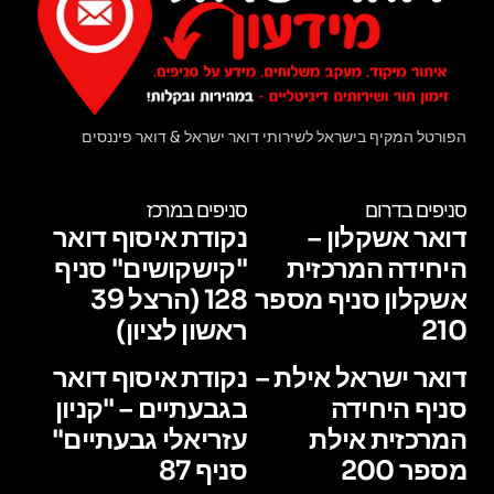
הפורטל המקיף בישראל לשירותי דואר ישראל & דואר פיננסים
סניפים בדרום
סניפים במרכז
דואר אשקלון –
נקודת איסוף דואר
היחידה המרכזית
"קישקושים" סניף
אשקלון סניף מספר
128 (הרצל 39
210
ראשון לציון)
דואר ישראל אילת –
נקודת איסוף דואר
סניף היחידה
בגבעתיים – "קניון
המרכזית אילת
עזריאלי גבעתיים"
מספר 200
סניף 87