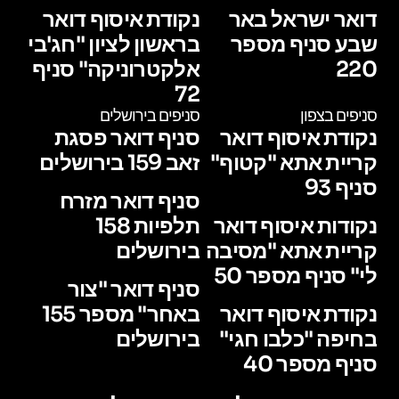
דואר ישראל באר
נקודת איסוף דואר
שבע סניף מספר
בראשון לציון "חג'בי
220
אלקטרוניקה" סניף
72
סניפים בצפון
סניפים בירושלים
נקודת איסוף דואר
סניף דואר פסגת
קריית אתא "קטוף"
זאב 159 בירושלים
סניף 93
סניף דואר מזרח
נקודות איסוף דואר
תלפיות 158
קריית אתא "מסיבה
בירושלים
לי" סניף מספר 50
סניף דואר "צור
נקודת איסוף דואר
באחר" מספר 155
בחיפה "כלבו חגי"
בירושלים
סניף מספר 40