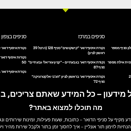
סניפים במרכז
סניפים בצפון
ון סניף מספר
נקודת איסוף דואר "קישקושים" סניף 128 (הרצל 39
נקודת איסוף דואר ק
ראשון לציון)
נקודות איסוף דואר
כזית אילת מספר
נקודת איסוף דואר בגבעתיים – "קניון עזריאלי גבעתיים"
50
סניף 87
נקודת איסוף דואר ב
נקודת איסוף דואר בראשון לציון "חג'בי אלקטרוניקה"
סניף 72
 מידעון – כל המידע שאתם צריכים, ב
מה תוכלו למצוא באתר?
דע מקיף על סניפי הדואר
– כתובות, שעות פעילות, זמינות שירותים ונג
הנחיות לזימון תור אונליין
– איך לחסוך זמן בתור ולקבל שירות מהיר ויעי