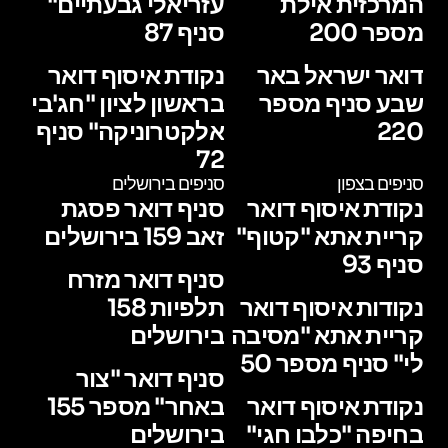
המרכזית אילת
עזריאלי גבעתיים"
מספר 200
סניף 87
דואר ישראל באר
נקודת איסוף דואר
שבע סניף מספר
בראשון לציון "חג'בי
220
אלקטרוניקה" סניף
72
סניפים בצפון
סניפים בירושלים
נקודת איסוף דואר
סניף דואר פסגת
קריית אתא "קטוף"
זאב 159 בירושלים
סניף 93
סניף דואר מזרח
נקודות איסוף דואר
תלפיות 158
קריית אתא "מסיבה
בירושלים
לי" סניף מספר 50
סניף דואר "צור
נקודת איסוף דואר
באחר" מספר 155
בחיפה "כלבו חגי"
בירושלים