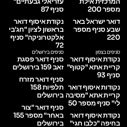
המרכזית אילת
עזריאלי גבעתיים"
מספר 200
סניף 87
דואר ישראל באר
נקודת איסוף דואר
שבע סניף מספר
בראשון לציון "חג'בי
220
אלקטרוניקה" סניף
72
סניפים בצפון
סניפים בירושלים
נקודת איסוף דואר
סניף דואר פסגת
קריית אתא "קטוף"
זאב 159 בירושלים
סניף 93
סניף דואר מזרח
נקודות איסוף דואר
תלפיות 158
קריית אתא "מסיבה
בירושלים
לי" סניף מספר 50
סניף דואר "צור
נקודת איסוף דואר
באחר" מספר 155
בחיפה "כלבו חגי"
בירושלים