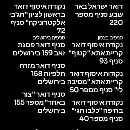
דואר ישראל באר
נקודת איסוף דואר
שבע סניף מספר
בראשון לציון "חג'בי
220
אלקטרוניקה" סניף
72
סניפים בצפון
סניפים בירושלים
נקודת איסוף דואר
סניף דואר פסגת
קריית אתא "קטוף"
זאב 159 בירושלים
סניף 93
סניף דואר מזרח
נקודות איסוף דואר
תלפיות 158
קריית אתא "מסיבה
בירושלים
לי" סניף מספר 50
סניף דואר "צור
נקודת איסוף דואר
באחר" מספר 155
בחיפה "כלבו חגי"
בירושלים
סניף מספר 40