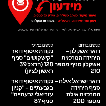
הפורטל המקיף בישראל לשירותי דואר ישראל & דואר פיננסים
סניפים בדרום
סניפים במרכז
דואר אשקלון –
נקודת איסוף דואר
היחידה המרכזית
"קישקושים" סניף
אשקלון סניף מספר
128 (הרצל 39
210
ראשון לציון)
דואר ישראל אילת –
נקודת איסוף דואר
סניף היחידה
בגבעתיים – "קניון
המרכזית אילת
עזריאלי גבעתיים"
מספר 200
סניף 87