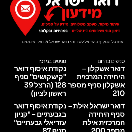
הפורטל המקיף בישראל לשירותי דואר ישראל & דואר פיננסים
סניפים בדרום
סניפים במרכז
דואר אשקלון –
נקודת איסוף דואר
היחידה המרכזית
"קישקושים" סניף
אשקלון סניף מספר
128 (הרצל 39
210
ראשון לציון)
דואר ישראל אילת –
נקודת איסוף דואר
סניף היחידה
בגבעתיים – "קניון
המרכזית אילת
עזריאלי גבעתיים"
מספר 200
סניף 87