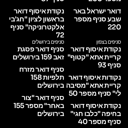
דואר ישראל באר
נקודת איסוף דואר
שבע סניף מספר
בראשון לציון "חג'בי
220
אלקטרוניקה" סניף
72
סניפים בצפון
סניפים בירושלים
נקודת איסוף דואר
סניף דואר פסגת
קריית אתא "קטוף"
זאב 159 בירושלים
סניף 93
סניף דואר מזרח
נקודות איסוף דואר
תלפיות 158
קריית אתא "מסיבה
בירושלים
לי" סניף מספר 50
סניף דואר "צור
נקודת איסוף דואר
באחר" מספר 155
בחיפה "כלבו חגי"
בירושלים
סניף מספר 40