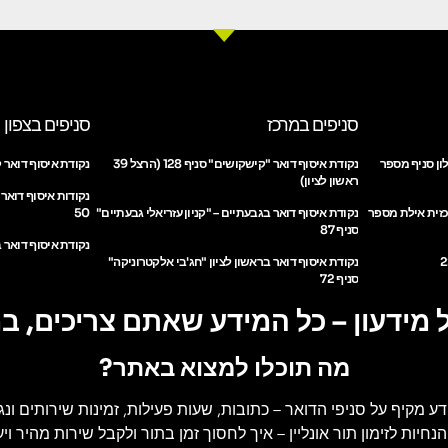
סניפים במרכז
סניפים בצפון
ון סניף מספר
נקודת איסוף דואר "קישקושים" סניף 128 (הרצל 39
נקודת איסוף דואר ק
ראשון לציון)
נקודות איסוף דואר
כזית אילת מספר
נקודת איסוף דואר בגבעתיים – "קניון עזריאלי גבעתיים"
50
סניף 87
נקודת איסוף דואר ב
נקודת איסוף דואר בראשון לציון "חג'בי אלקטרוניקה"
סניף 72
 מידעון – כל המידע שאתם צריכים, ב
מה תוכלו למצוא באתר?
דע מקיף על סניפי הדואר
– כתובות, שעות פעילות, זמינות שירותים ונג
הנחיות לזימון תור אונליין
– איך לחסוך זמן בתור ולקבל שירות מהיר ויעי