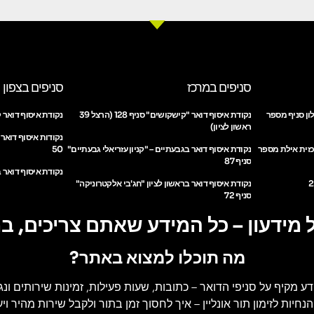
סניפים במרכז
סניפים בצפון
ון סניף מספר
נקודת איסוף דואר "קישקושים" סניף 128 (הרצל 39
נקודת איסוף דואר ק
ראשון לציון)
נקודות איסוף דואר
כזית אילת מספר
נקודת איסוף דואר בגבעתיים – "קניון עזריאלי גבעתיים"
50
סניף 87
נקודת איסוף דואר ב
נקודת איסוף דואר בראשון לציון "חג'בי אלקטרוניקה"
סניף 72
 מידעון – כל המידע שאתם צריכים, ב
מה תוכלו למצוא באתר?
דע מקיף על סניפי הדואר
– כתובות, שעות פעילות, זמינות שירותים ונג
הנחיות לזימון תור אונליין
– איך לחסוך זמן בתור ולקבל שירות מהיר ויעי