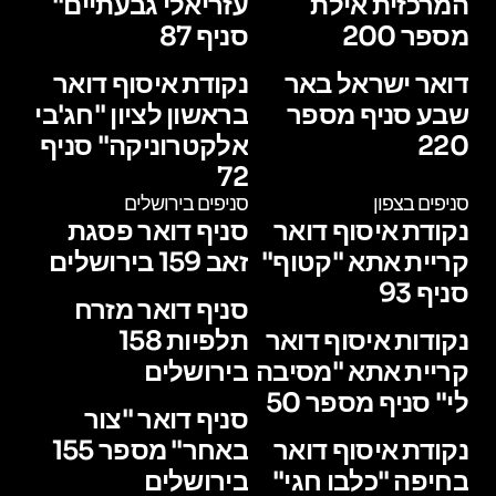
המרכזית אילת
עזריאלי גבעתיים"
מספר 200
סניף 87
דואר ישראל באר
נקודת איסוף דואר
שבע סניף מספר
בראשון לציון "חג'בי
220
אלקטרוניקה" סניף
72
סניפים בצפון
סניפים בירושלים
נקודת איסוף דואר
סניף דואר פסגת
קריית אתא "קטוף"
זאב 159 בירושלים
סניף 93
סניף דואר מזרח
נקודות איסוף דואר
תלפיות 158
קריית אתא "מסיבה
בירושלים
לי" סניף מספר 50
סניף דואר "צור
נקודת איסוף דואר
באחר" מספר 155
בחיפה "כלבו חגי"
בירושלים